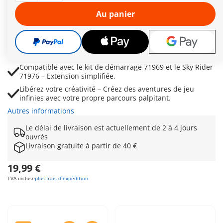
Comprend 26 éléments de construction – Ajoutez des
Au panier
pieds, des tubes, des rails, des clips et plus encore pour
créer des circuits personnalisés.
Augmentez la vitesse et le plaisir – Concevez des parcours
plus rapides grâce à de nouvelles pièces flexibles et
dynamiques.
Compatible avec le kit de démarrage 71969 et le Sky Rider
71976 – Extension simplifiée.
Libérez votre créativité – Créez des aventures de jeu
infinies avec votre propre parcours palpitant.
Autres informations
Le délai de livraison est actuellement de 2 à 4 jours
ouvrés
Livraison gratuite à partir de 40 €
19,99 €
TVA incluse
plus frais d´expédition