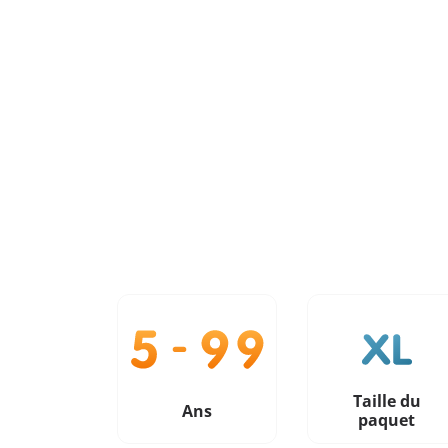
Taille du
Ans
paquet