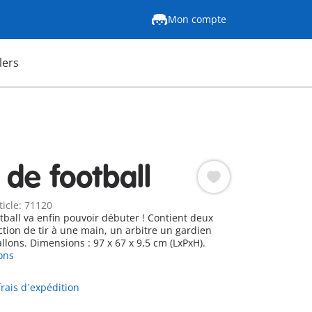
Mon compte
lers
 de football
ticle: 71120
 va enfin pouvoir débuter ! Contient deux
ction de tir à une main, un arbitre un gardien
ainsi que trois ballons. Dimensions : 97 x 67 x 9,5 cm (LxPxH).
ons
frais d´expédition