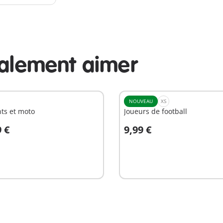
galement aimer
NOUVEAU
XS
ts et moto
Joueurs de football
9 €
9,99 €
u panier
Au panier