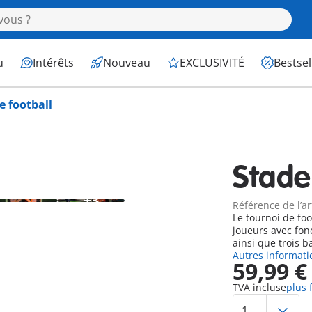
u
Intérêts
Nouveau
EXCLUSIVITÉ
Bestsel
e football
Stade
+3
Référence de l’ar
Le tournoi de football
joueurs avec fon
Autres informati
59,99 €
TVA incluse
plus 