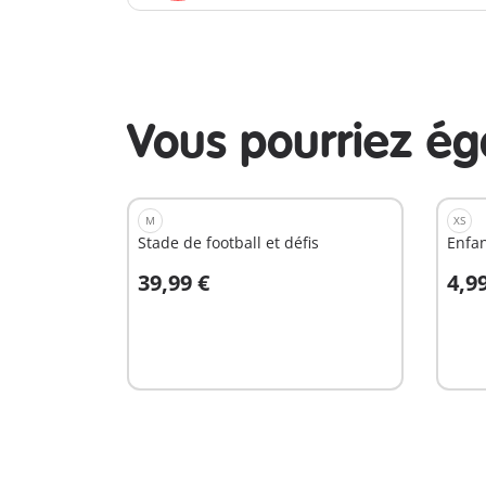
Vous pourriez é
M
XS
Stade de football et défis
Enfan
39,99 €
4,9
Au panier
A