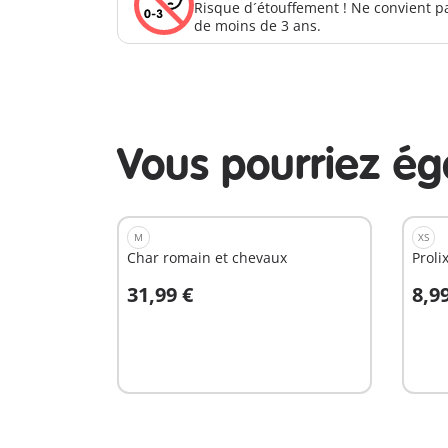
Risque d´étouffement ! Ne convient p
de moins de 3 ans.
Vous pourriez é
M
XS
Char romain et chevaux
Proli
31,99 €
8,9
Au panier
A