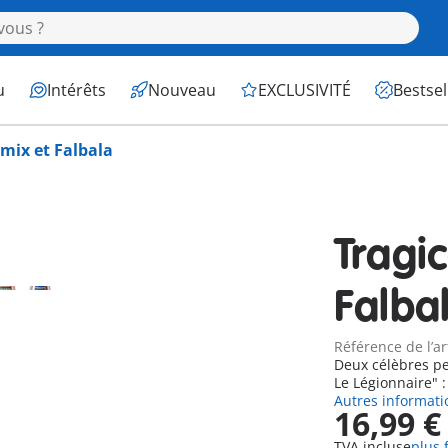
u
Intérêts
Nouveau
EXCLUSIVITÉ
Bestsel
mix et Falbala
Tragi
Falba
Référence de l’ar
Deux célèbres pe
Le Légionnaire" :
Autres informati
16,99 €
TVA incluse
plus 