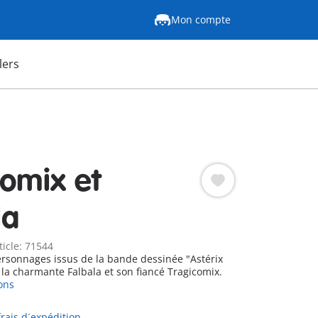
Mon compte
lers
comix et
la
ticle: 71544
rsonnages issus de la bande dessinée "Astérix
 la charmante Falbala et son fiancé Tragicomix.
ons
frais d´expédition