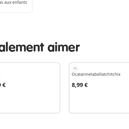
as aux enfants
galement aimer
XS
x
Ocatarinetabellatchitchix
9 €
8,99 €
u panier
Au panier