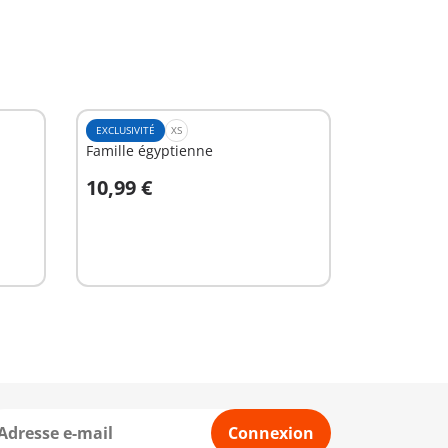
EXCLUSIVITÉ
XS
Famille égyptienne
10,99 €
Au panier
Connexion