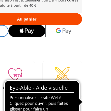
 livraison est actuellement de 2 à 4 jours ouvrés
atuite à partir de 40 €
Au panier
Aimé depuis
Favorise
1974
l'imagination