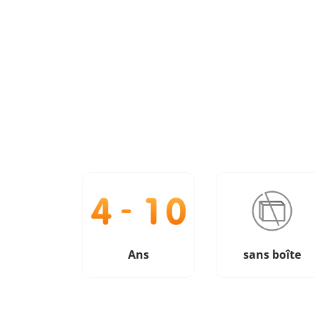
Ans
sans boîte