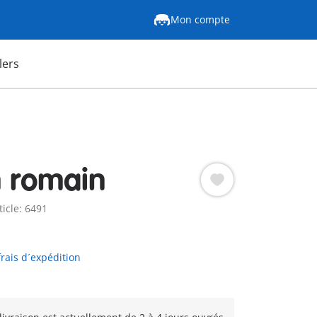
Mon compte
lers
n romain
ticle: 6491
frais d´expédition