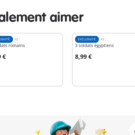
galement aimer
USIVITÉ
XS
EXCLUSIVITÉ
XS
dats romains
3 soldats égyptiens
9 €
8,99 €
u panier
Au panier