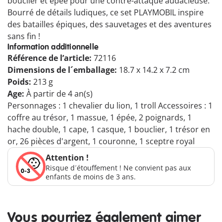
bouclier et épée pour une contre-attaque audacieuse.
Bourré de détails ludiques, ce set PLAYMOBIL inspire
des batailles épiques, des sauvetages et des aventures
sans fin !
Information additionnelle
Référence de l’article:
72116
Dimensions de l´emballage:
18.7 x 14.2 x 7.2 cm
Poids:
213 g
Age:
À partir de 4 an(s)
Personnages : 1 chevalier du lion, 1 troll Accessoires : 1
coffre au trésor, 1 massue, 1 épée, 2 poignards, 1
hache double, 1 cape, 1 casque, 1 bouclier, 1 trésor en
or, 26 pièces d'argent, 1 couronne, 1 sceptre royal
Attention !
Risque d´étouffement ! Ne convient pas aux
enfants de moins de 3 ans.
Vous pourriez également aimer