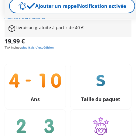
Le troll peut manier son arme avec force et n’est pas si facile
Ajouter un rappel
Notification activée
à chasser que ça. Un chevalier courageux, un adversaire
puissant – qui détiendra le trésor à la fin ?
Autres informations
Livraison gratuite à partir de 40 €
19,99 €
TVA incluse
plus frais d´expédition
Ans
Taille du paquet