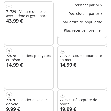
Croissant par prix
M
XS
71729 - Voiture de police
72029 - Policier et radar
Décroissant par prix
avec sirène et gyrophare
vitesse Spécial +
43,99 €
4,99 €
par ordre de popularité
Au panier
Au panier
Plus récent en premier
XS
XS
72078 - Policiers plongeurs
72079 - Course-poursuite
et trésor
en moto
14,99 €
14,99 €
Au panier
Au panier
XS
S
72076 - Policier et voleur
72080 - Hélicoptère de
de vélo
police
9,99 €
19,99 €