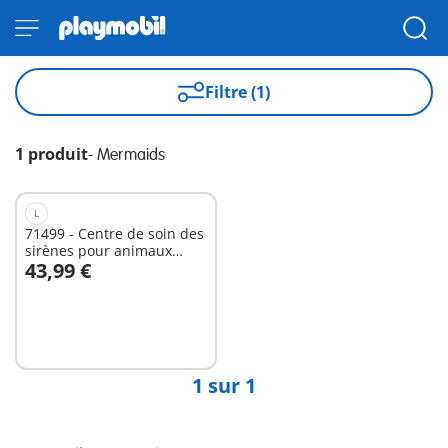
Filtre (1)
1 produit
-
Mermaids
L
71499 - Centre de soin des
sirènes pour animaux
43,99 €
marins
Au panier
1 sur 1