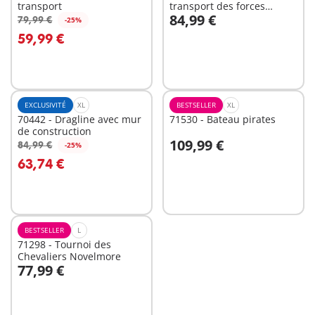
transport
transport des forces
84,99 €
spéciales
79,99 €
-25%
Au panier
Au panier
59,99 €
EXCLUSIVITÉ
XL
BESTSELLER
XL
70442 - Dragline avec mur
71530 - Bateau pirates
de construction
109,99 €
84,99 €
-25%
Au panier
Au panier
63,74 €
BESTSELLER
L
71298 - Tournoi des
Chevaliers Novelmore
77,99 €
Non