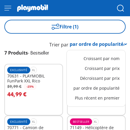
Filtre (1)
Trier par
7 Produits
-
Bestseller
Croissant par nom
Croissant par prix
EXCLUSIVITÉ
XL
EXCLUSIVITÉ
XL
70631 - PLAYMOBIL
70441 - Grue radio-
Décroissant par prix
FunPark XXL Rico
commandée avec mur de
construction
59,99 €
129,99 €
-25%
-25%
par ordre de popularité
Au panier
Au panier
44,99 €
97,49 €
Plus récent en premier
EXCLUSIVITÉ
XL
BESTSELLER
XL
70771 - Camion de
71149 - Hélicoptère de