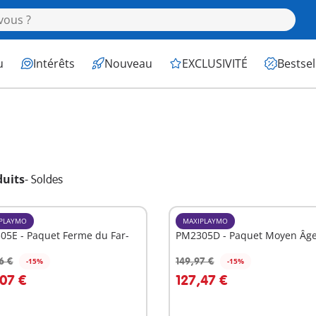
u
Intérêts
Nouveau
EXCLUSIVITÉ
Bestsel
duits
-
Soldes
PLAYMO
MAXIPLAYMO
05E - Paquet Ferme du Far-
PM2305D - Paquet Moyen Âge
6 €
149,97 €
-15%
-15%
u panier
Au panier
,07 €
127,47 €