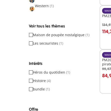
Western
(1)
MAXI
PM23
134,9
Voir tous les thèmes
A
114,
Maison de poupée nostalgique
(1)
Les secouristes
(1)
MAXI
PM202
Intérêts
pirat
99,97
Héros du quotidien
(1)
A
84,
Histoire
(4)
bundle
(1)
Offre