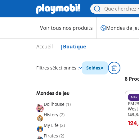
Voir tous nos produits
Mondes de je
Accueil
Boutique
Filtres sélectionnés :
Soldes
8 Pro
Mondes de jeu
MAXI
PM23
Dollhouse
(1)
West
History
(2)
145,9
A
124
My Life
(2)
Pirates
(2)