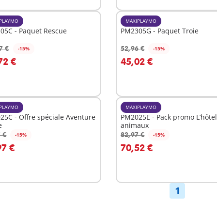
PLAYMO
MAXIPLAYMO
05C - Paquet Rescue
PM2305G - Paquet Troie
7 €
52,96 €
-15%
-15%
u panier
72 €
45,02 €
Non
disponible
PLAYMO
MAXIPLAYMO
5C - Offre spéciale Aventure
PM2025E - Pack promo L’hôtel
e
animaux
 €
82,97 €
-15%
-15%
u panier
Au panier
97 €
70,52 €
1