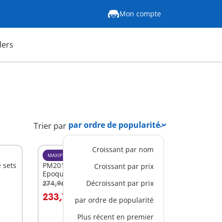
Mon compte
lers
Trier par
Croissant par nom
MAXIPLAYMO
 sets
PM2018A - Paquet Maison Belle
Croissant par prix
Epoque
Décroissant par prix
274,96 €
-15%
Au panier
233,72 €
par ordre de popularité
Plus récent en premier