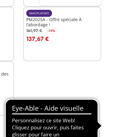
MAXIPLAYMO
PM2025A - Offre spéciale À
l’abordage !
161,97 €
-15%
Au panier
137,67 €
 des