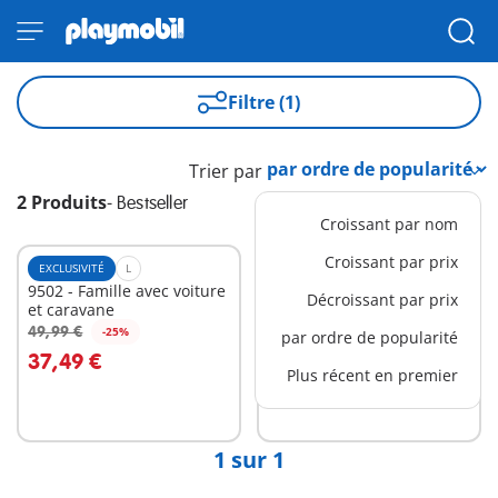
Filtre (1)
Trier par
2 Produits
-
Bestseller
Croissant par nom
Croissant par prix
EXCLUSIVITÉ
L
BESTSELLER
M
9502 - Famille avec voiture
71425 - Famille et tente
Décroissant par prix
et caravane
26,99 €
49,99 €
-25%
par ordre de popularité
Au panier
Au panier
37,49 €
Plus récent en premier
1 sur 1