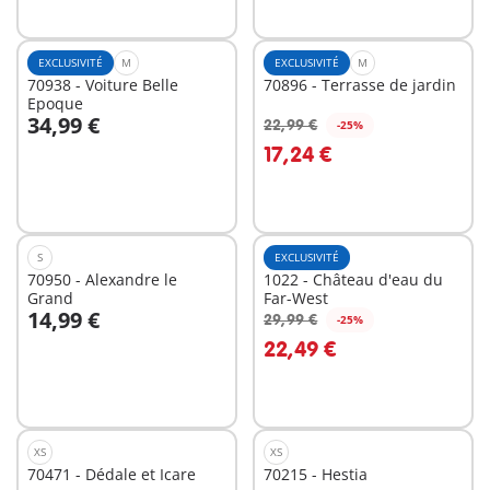
EXCLUSIVITÉ
M
EXCLUSIVITÉ
M
70938 - Voiture Belle
70896 - Terrasse de jardin
Epoque
34,99 €
22,99 €
-25%
Au panier
Au panier
17,24 €
S
EXCLUSIVITÉ
70950 - Alexandre le
1022 - Château d'eau du
Grand
Far-West
14,99 €
29,99 €
-25%
Au panier
Au panier
22,49 €
XS
XS
70471 - Dédale et Icare
70215 - Hestia