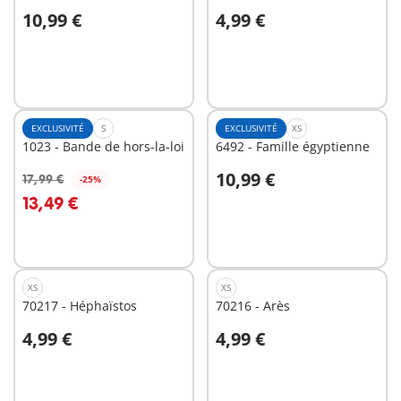
10,99 €
4,99 €
Au panier
Au panier
EXCLUSIVITÉ
S
EXCLUSIVITÉ
XS
1023 - Bande de hors-la-loi
6492 - Famille égyptienne
10,99 €
17,99 €
-25%
Au panier
Au panier
13,49 €
XS
XS
70217 - Héphaïstos
70216 - Arès
4,99 €
4,99 €
Au panier
Au panier