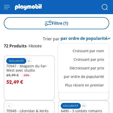
Filtre (1)
Trier par
72 Produits
-
Histoire
Croissant par nom
Croissant par prix
EXCLUSIVITÉ
XL
EXCLUSIVITÉ
XL
70947 - Magasin du Far-
71711 - Etage
Décroissant par prix
West avec studio
supplémentaire pour
Maison Belle Epoque
69,99 €
59,99 €
-25%
-25%
par ordre de popularité
Au panier
Au panier
52,49 €
44,99 €
Plus récent en premier
L
EXCLUSIVITÉ
XS
70949 - Léonidas & Xerès
6490 - 3 soldats romains