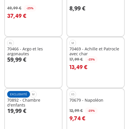
8,99 €
49,99 €
-25%
Au panier
Au panier
37,49 €
XL
M
70466 - Argo et les
70469 - Achille et Patrocle
argonautes
avec char
59,99 €
17,99 €
-25%
Au panier
Au panier
13,49 €
EXCLUSIVITÉ
M
XS
70892 - Chambre
70679 - Napoléon
d'enfants
19,99 €
12,99 €
-25%
Au panier
Au panier
9,74 €