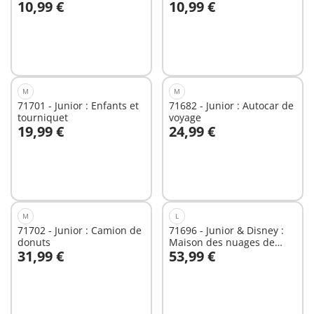
10,99 €
10,99 €
pot de miel
Au panier
Au panier
M
M
71701 - Junior : Enfants et
71682 - Junior : Autocar de
tourniquet
voyage
19,99 €
24,99 €
Au panier
Au panier
M
L
71702 - Junior : Camion de
71696 - Junior & Disney :
donuts
Maison des nuages de
31,99 €
53,99 €
Mickey et Minnie
Au panier
Au panier