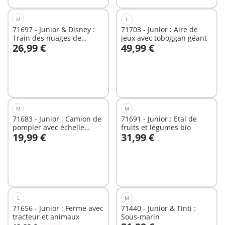
M
L
71697 - Junior & Disney :
71703 - Junior : Aire de
Train des nuages de
jeux avec toboggan géant
26,99 €
49,99 €
Mickey et Minnie
Au panier
Au panier
M
M
71683 - Junior : Camion de
71691 - Junior : Etal de
pompier avec échelle
fruits et légumes bio
19,99 €
31,99 €
pivotante
Au panier
Au panier
L
M
71656 - Junior : Ferme avec
71440 - Junior & Tinti :
tracteur et animaux
Sous-marin