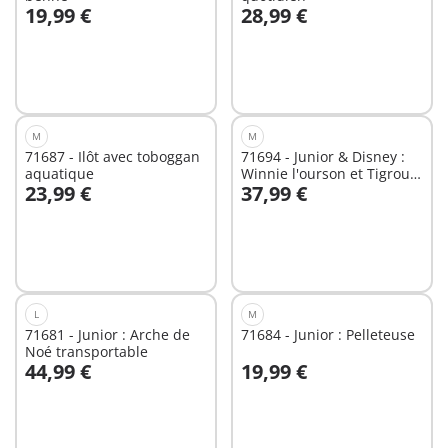
19,99 €
28,99 €
Au panier
Au panier
M
M
71687 - Ilôt avec toboggan
71694 - Junior & Disney :
aquatique
Winnie l'ourson et Tigrou
23,99 €
37,99 €
avec jardin d'abeilles
Au panier
Au panier
L
M
71681 - Junior : Arche de
71684 - Junior : Pelleteuse
Noé transportable
44,99 €
19,99 €
Au panier
Au panier