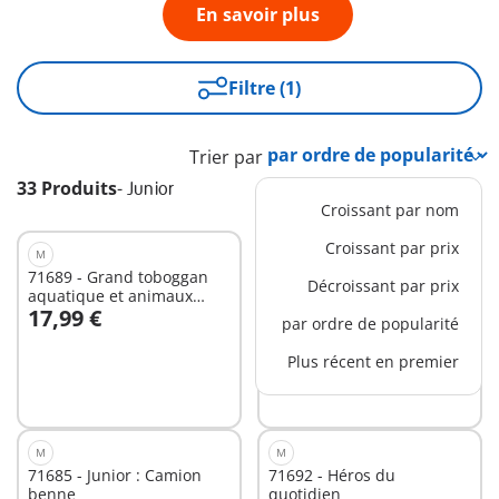
En savoir plus
Filtre (1)
Trier par
33 Produits
-
Junior
Croissant par nom
Croissant par prix
M
XS
71689 - Grand toboggan
71699 - Junior : Enfant
Décroissant par prix
aquatique et animaux
avec escargot à bascule
17,99 €
8,99 €
marins
par ordre de popularité
Au panier
Au panier
Plus récent en premier
M
M
71685 - Junior : Camion
71692 - Héros du
benne
quotidien