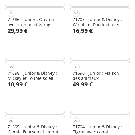
M
XS
71686 - Junior : Ouvrier
71705 - Junior & Disney :
avec camion et garage
Winnie et Porcinet avec
29,99 €
16,99 €
tronc
Au panier
Au panier
XS
XL
71698 - Junior & Disney :
71690 - Junior : Maison
Mickey et Toupie soleil
des animaux
10,99 €
49,99 €
Au panier
Au panier
XS
XS
71695 - Junior & Disney :
71704 - Junior & Disney :
Winnie l'ourson et culbuto
Tigrou avec canot