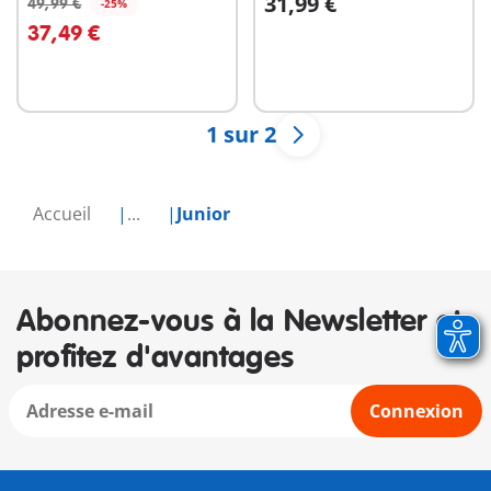
31,99 €
49,99 €
-25%
Au panier
Au panier
37,49 €
1 sur 2
Accueil
...
Junior
Abonnez-vous à la Newsletter et
profitez d'avantages
Connexion