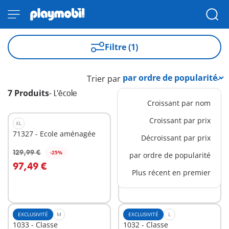
Filtre (1)
Trier par
7 Produits
-
L'école
Croissant par nom
Croissant par prix
XL
EXCLUSIVITÉ
M
71327 - Ecole aménagée
1034 - Matériel pour
Décroissant par prix
classe d'Histoire
14,99 €
129,99 €
-25%
par ordre de popularité
Au panier
Au panier
97,49 €
Plus récent en premier
EXCLUSIVITÉ
M
EXCLUSIVITÉ
L
1033 - Classe
1032 - Classe