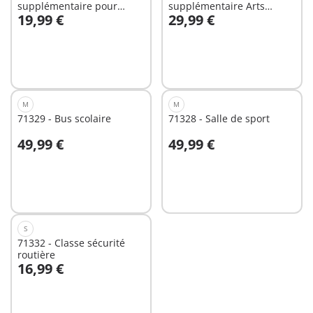
supplémentaire pour
supplémentaire Arts
19,99 €
29,99 €
l'Ecole aménagée
plastiques
Au panier
Au panier
M
M
71329 - Bus scolaire
71328 - Salle de sport
49,99 €
49,99 €
Au panier
Au panier
S
71332 - Classe sécurité
routière
16,99 €
Au panier