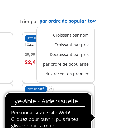
Trier par
Croissant par nom
EXCLUSIVITÉ
1022 - Château d'eau du Far-West
Croissant par prix
Décroissant par prix
29,99 €
-25%
Au panier
22,49 €
par ordre de popularité
Plus récent en premier
EXCLUSIVITÉ
XS
6323 - Famille du Far-West
10,99 €
Au panier