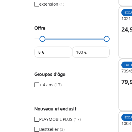
extension
(1)
EXCL
1021 
Offre
24,
A
EXCL
70945
Groupes d'âge
79,
+ 4 ans
(17)
A
Nouveau et exclusif
EXCL
PLAYMOBIL PLUS
(17)
1003 
Bestseller
(3)