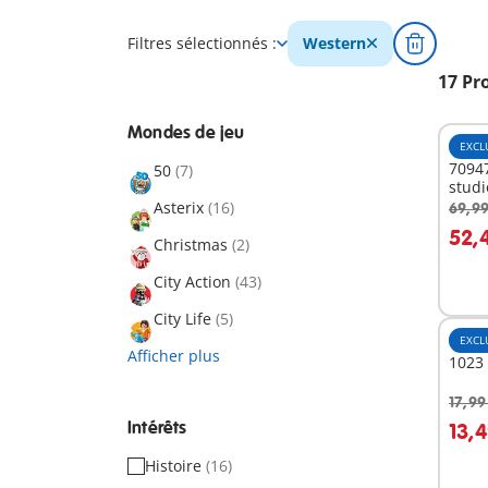
Filtres sélectionnés :
Western
17 Pr
Mondes de jeu
EXCL
70947
50
(7)
studi
Asterix
(16)
69,99
A
52,
Christmas
(2)
City Action
(43)
City Life
(5)
EXCL
Afficher plus
1023 
17,99
A
Intérêts
13,4
Histoire
(16)