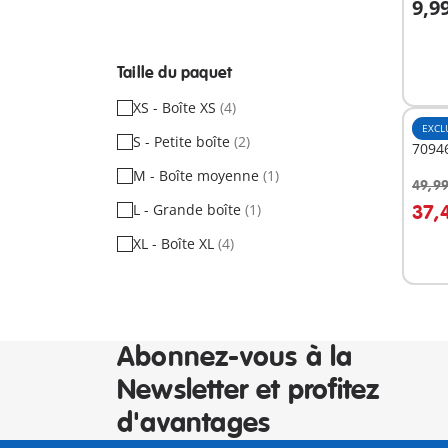
9,9
A
Taille du paquet
XS - Boîte XS
(4)
EXCL
S - Petite boîte
(2)
70946
M - Boîte moyenne
(1)
49,99
A
L - Grande boîte
(1)
37,
XL - Boîte XL
(4)
Abonnez-vous à la
Newsletter et profitez
d'avantages