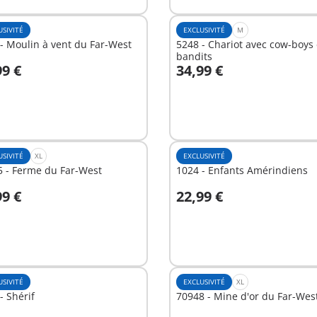
USIVITÉ
EXCLUSIVITÉ
M
- Moulin à vent du Far-West
5248 - Chariot avec cow-boys 
bandits
99 €
34,99 €
u panier
Au panier
USIVITÉ
XL
EXCLUSIVITÉ
 - Ferme du Far-West
1024 - Enfants Amérindiens
99 €
22,99 €
u panier
Au panier
USIVITÉ
EXCLUSIVITÉ
XL
- Shérif
70948 - Mine d'or du Far-Wes