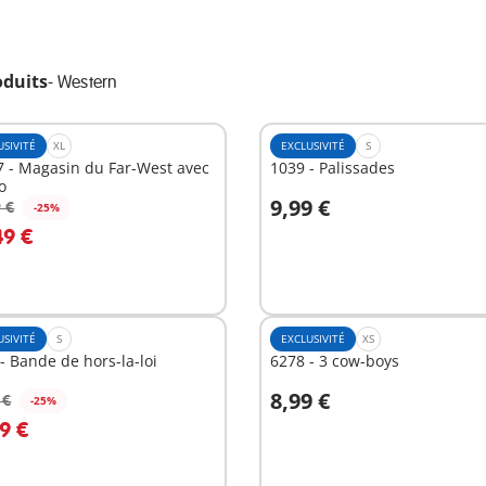
oduits
-
Western
USIVITÉ
XL
EXCLUSIVITÉ
S
 - Magasin du Far-West avec
1039 - Palissades
o
9,99 €
 €
-25%
u panier
Au panier
49 €
USIVITÉ
S
EXCLUSIVITÉ
XS
- Bande de hors-la-loi
6278 - 3 cow-boys
8,99 €
 €
-25%
u panier
Au panier
9 €