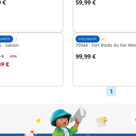
9 €
59,99 €
u panier
Au panier
USIVITÉ
L
EXCLUSIVITÉ
XL
 - Saloon
70944 - Fort Rocks du Far-We
99,99 €
 €
-25%
u panier
49 €
Non
disponible
1