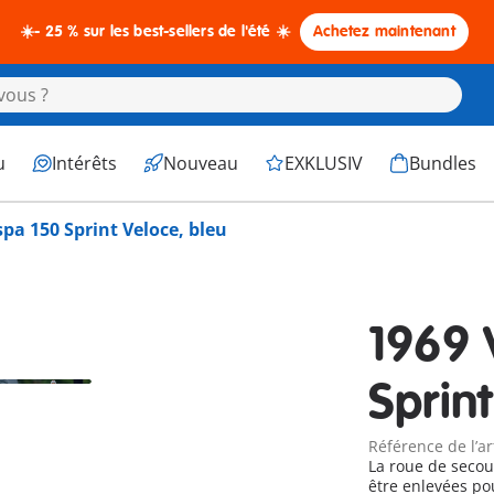
☀️- 25 % sur les best-sellers de l'été ☀️
Achetez maintenant
u
Intérêts
Nouveau
EXKLUSIV
Bundles
pa 150 Sprint Veloce, bleu
1969 
Sprint
Référence de l’ar
La roue de secou
être enlevées p