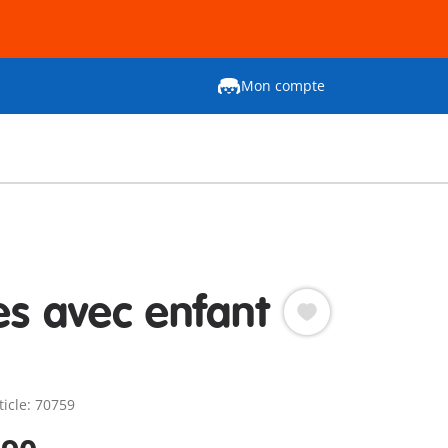
Mon compte
es avec enfant
ticle: 70759