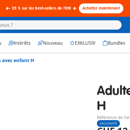
☀️- 25 % sur les best-sellers de l'été ☀️
Achetez maintenant
u
Intérêts
Nouveau
EXKLUSIV
Bundles
s avec enfant H
Adult
H
Référence de l’ar
EXCLUSIVITÉ