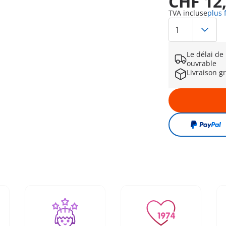
CHF 12
TVA incluse
plus 
Le délai de
ouvrable
Livraison g