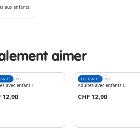
as aux enfants
galement aimer
USIVITÉ
XS
EXCLUSIVITÉ
XS
es avec enfant I
Adultes avec enfants C
 12,90
CHF 12,90
u panier
Au panier