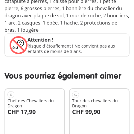
catapulte à pierres, 1 caisse pour pierres, 1 petite
pierre, 6 grosses pierres, 1 bannière du chevalier du
dragon avec plaque de sol, 1 mur de roche, 2 boucliers,
1 arc, 2 casques, 1 épée, 1 hache, 2 protections de
bras, 1 fougère
Attention !
Risque d´étouffement ! Ne convient pas aux
enfants de moins de 3 ans.
Vous pourriez également aimer
S
XL
Chef des Chevaliers du
Tour des chevaliers du
Dragon
Dragon
CHF 17,90
CHF 99,90
Au panier
Au panier