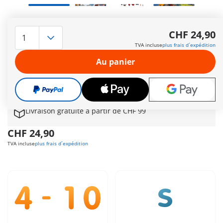
Deux chevaliers du dragon montent la garde à la frontière du
royaume du dragon. Avec leur catapulte fonctionnelle, ils
CHF 24,90
lancent des rochers sur quiconque ose s’approcher. Une
TVA incluse
plus frais d´expédition
réserve de projectiles est déjà prête à être utilisée. Pour se
protéger d’avantage, les chevaliers cherchent refuge derrière
Au panier
un mur de pierre massif.
Autres informations
Le délai de livraison est actuellement de 3 à 6 jours
ouvrable
Livraison gratuite à partir de CHF 99
CHF 24,90
TVA incluse
plus frais d´expédition