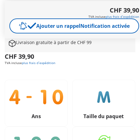
Préparons-nous à remporter cette compétition ! Comprend
CHF 39,90
deux personnages, deux poneys, le box et des accessoires.
Les produits de la gamme Horses of Waterfall sont fabriqués
TVA incluse
plus frais d´expédition
avec plus de 80% de matériaux recyclés ou biosourcés en
Ajouter un rappel
Notification activée
moyenne.
Autres informations
Livraison gratuite à partir de CHF 99
CHF 39,90
TVA incluse
plus frais d´expédition
Ans
Taille du paquet