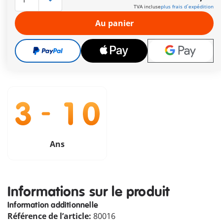
TVA incluse
plus frais d´expédition
Le délai de livraison est actuellement de 3 à 6 jours
ouvrable
Au panier
Livraison gratuite à partir de CHF 99
CHF 8,90
TVA incluse
plus frais d´expédition
Ans
Informations sur le produit
Information additionnelle
Référence de l’article:
80016