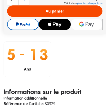
TVA incluse
plus frais d´expédition
Le délai de livraison est actuellement de 3 à 6 jours
ouvrable
Au panier
Livraison gratuite à partir de CHF 99
CHF 15,70
TVA incluse
plus frais d´expédition
Ans
Informations sur le produit
Information additionnelle
Référence de l’article:
80329