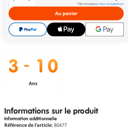
TVA incluse
plus frais d´expédition
Le délai de livraison est actuellement de 3 à 6 jours
ouvrable
Au panier
Livraison gratuite à partir de CHF 99
CHF 12,90
TVA incluse
plus frais d´expédition
Ans
Informations sur le produit
Information additionnelle
Référence de l’article:
80477