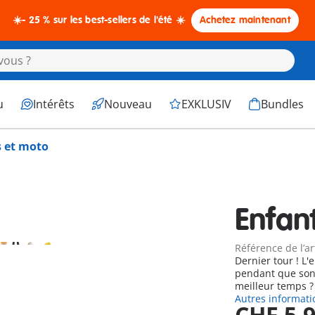
☀️- 25 % sur les best-sellers de l'été ☀️
Achetez maintenant
u
Intérêts
Nouveau
EXKLUSIV
Bundles
s et moto
Enfan
Référence de l’ar
Dernier tour ! L'
pendant que son 
meilleur temps ?
Autres informati
CHF 5,