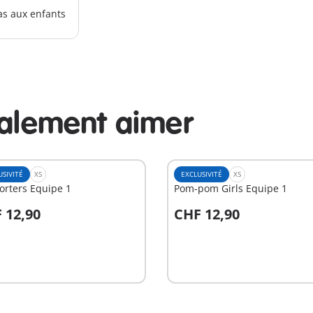
as aux enfants
galement aimer
USIVITÉ
XS
EXCLUSIVITÉ
XS
orters Equipe 1
Pom-pom Girls Equipe 1
 12,90
CHF 12,90
u panier
Au panier