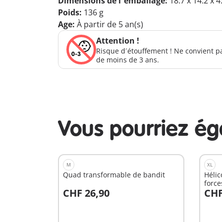
Dimensions de l´emballage:
18.7 x 14.2 x 
Poids:
136 g
Age:
À partir de 5 an(s)
Attention !
Risque d´étouffement ! Ne convient p
de moins de 3 ans.
Vous pourriez é
M
XL
Quad transformable de bandit
Hélic
force
CHF 26,90
CHF
Au panier
A