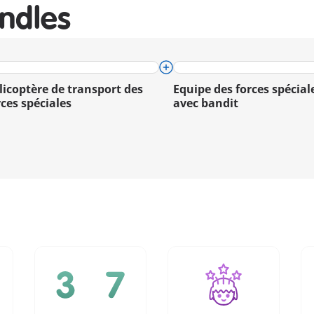
ndles
licoptère de transport des
Equipe des forces spécial
rces spéciales
avec bandit