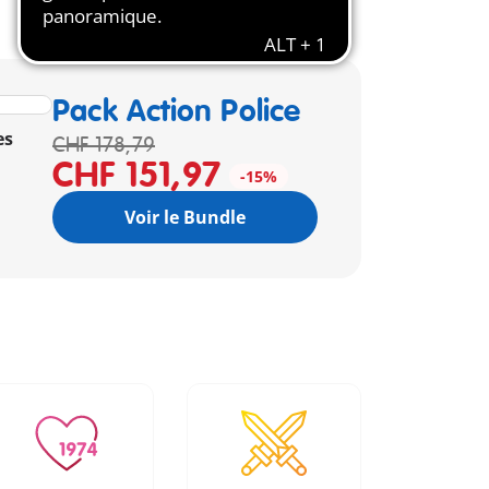
Pack Action Police
es
CHF 178,79
CHF 151,97
-15%
Voir le Bundle