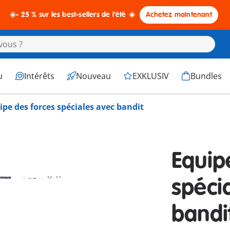
☀️- 25 % sur les best-sellers de l'été ☀️
Achetez maintenant
u
Intérêts
Nouveau
EXKLUSIV
Bundles
ipe des forces spéciales avec bandit
Equip
spéci
bandi