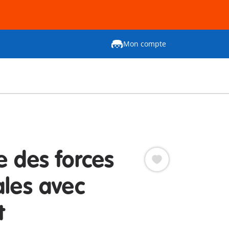
Mon compte
e des forces
ales avec
t