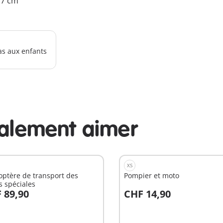
4.7 cm
as aux enfants
galement aimer
XS
optère de transport des
Pompier et moto
s spéciales
 89,90
CHF 14,90
u panier
Au panier