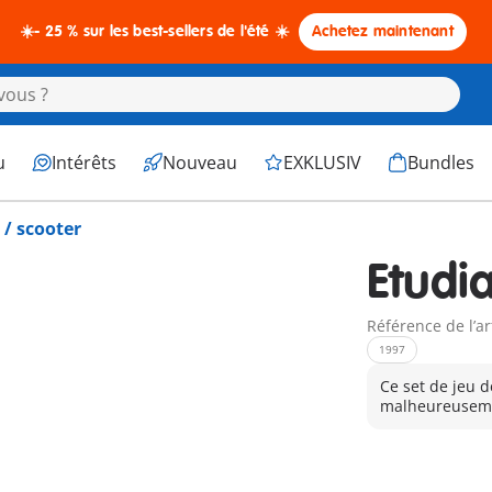
☀️- 25 % sur les best-sellers de l'été ☀️
Achetez maintenant
u
Intérêts
Nouveau
EXKLUSIV
Bundles
 / scooter
Etudi
Référence de l’ar
1997
Ce set de jeu d
malheureuseme