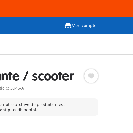
Mon compte
ante / scooter
ticle: 3946-A
e notre archive de produits n´est
nt plus disponible.