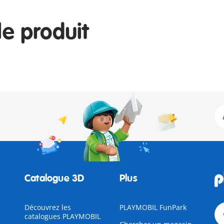
le produit
Catalogue 3D
Plus
Découvrez les
PLAYMOBIL FunPark
catalogues PLAYMOBIL