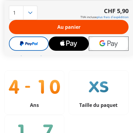
Participez à la fête des morts mexicaine - el Día de los
Muertos, un jour de fête joyeusement coloré, au cours duquel
CHF 5,90
nos ancêtres sont célébrés au ciel. Comprend un homme et
TVA incluse
plus frais d´expédition
des accessoires.
Autres informations
Au panier
Livraison gratuite à partir de CHF 99
CHF 5,90
TVA incluse
plus frais d´expédition
Ans
Taille du paquet