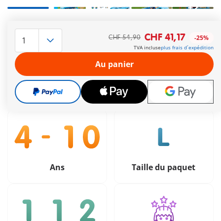
+2
Le délai de livraison est actuellement de 3 à 6 jours
CHF 41,17
CHF 54,90
-25%
ouvrable
TVA incluse
plus frais d´expédition
Livraison gratuite à partir de CHF 99
Au panier
CHF 41,17
CHF 54,90
-25%
TVA incluse
plus frais d´expédition
Ans
Taille du paquet