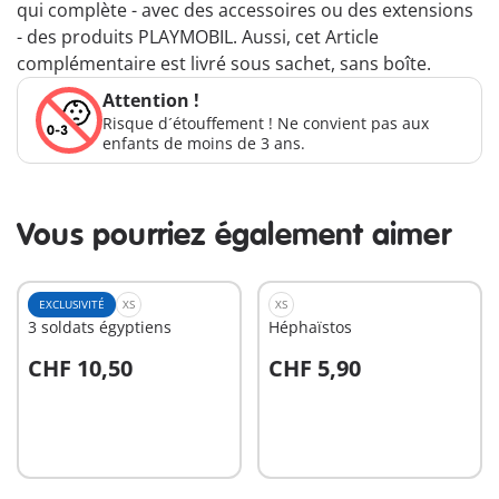
qui complète - avec des accessoires ou des extensions
- des produits PLAYMOBIL. Aussi, cet Article
complémentaire est livré sous sachet, sans boîte.
Attention !
Risque d´étouffement ! Ne convient pas aux
enfants de moins de 3 ans.
Vous pourriez également aimer
EXCLUSIVITÉ
XS
XS
3 soldats égyptiens
Héphaïstos
CHF 10,50
CHF 5,90
Au panier
Au panier