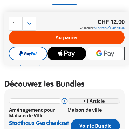
Cette heureuse famille est composée de la mère, du père et
de leurs deux enfants.
CHF 12,90
Autres informations
TVA incluse
plus frais d´expédition
Le délai de livraison est actuellement de 3 à 6 jours
Au panier
ouvrable
Livraison gratuite à partir de CHF 99
CHF 12,90
TVA incluse
plus frais d´expédition
Découvrez les Bundles
+
1
Article
Aménagement pour
Maison de ville
Maison de Ville
Stadthaus Geschenkset
Voir le Bundle