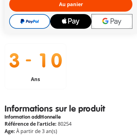
ouvrable
Au panier
Livraison gratuite à partir de CHF 99
CHF 15,70
TVA incluse
plus frais d´expédition
Ans
Informations sur le produit
Information additionnelle
Référence de l’article:
80254
Age:
À partir de 3 an(s)