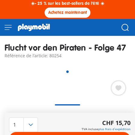
☀️- 25 % sur les best-sellers de l'été ☀️
Achetez maintenant
Flucht vor den Piraten - Folge 47
Référence de l’article: 80254
Seulement en Allemand
Autres informations
CHF 15,70
TVA incluse
plus frais d´expédition
Le délai de livraison est actuellement de 3 à 6 jours