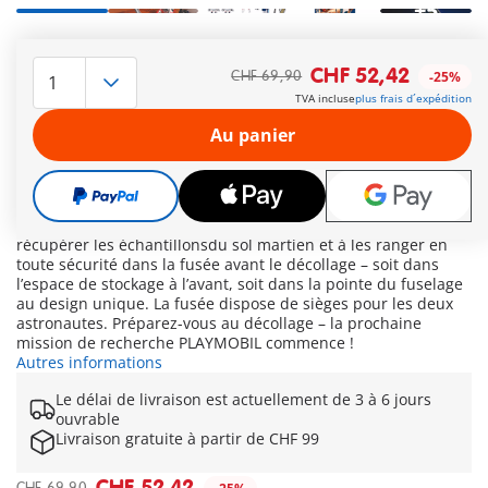
+5
Développé en coopération avec l'Agence spatiale européenne
(ESA) – PLAYMOBIL apporte la fascination de l’exploration de
CHF 52,42
CHF 69,90
-25%
l’espace directement dans la chambre des enfants ! Deux
TVA incluse
plus frais d´expédition
astronautes ont atterri en toute sécurité sur la planète rouge
avec leur fusée de recherche – prêts à collecter des
Au panier
échantillons du sol martien et à les ramener sur Terre ! La
fusée est modulaire : elle peut être rallongée ou raccourcie,
en fonction de la mission. Elle peut être amarrée sur la
plateforme mobile d’atterrissage, qui sert de station de base
sur Mars. Les bras articulés aident les astronautes à
récupérer les échantillonsdu sol martien et à les ranger en
toute sécurité dans la fusée avant le décollage – soit dans
l’espace de stockage à l’avant, soit dans la pointe du fuselage
au design unique. La fusée dispose de sièges pour les deux
astronautes. Préparez-vous au décollage – la prochaine
mission de recherche PLAYMOBIL commence !
Autres informations
Le délai de livraison est actuellement de 3 à 6 jours
ouvrable
Livraison gratuite à partir de CHF 99
CHF 52,42
CHF 69,90