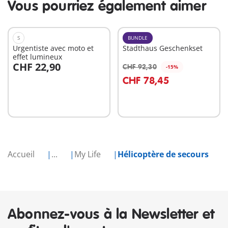
Vous pourriez également aimer
S
BUNDLE
Urgentiste avec moto et
Stadthaus Geschenkset
effet lumineux
CHF 22,90
CHF 92,30
-15%
Au panier
Au panier
CHF 78,45
Accueil
...
My Life
Hélicoptère de secours
Abonnez-vous à la Newsletter et