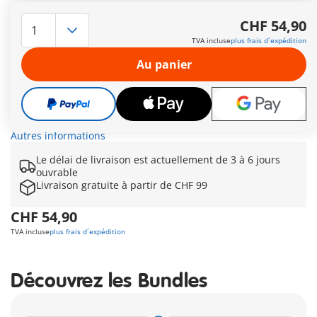
Pour des interventions risquées en haute montagne, on peut
toujours compter sur l'équipe de secouriste en hélicoptère !
CHF 54,90
Habitués et rôdés aux interventions périlleuses, ils ne
TVA incluse
plus frais d´expédition
reculent devant aucun danger pour venir au secours des
randonneurs blessés ou autres sportifs perdus dans les
Au panier
hauteurs. A bord de leur hélicoptère d'intervention, ils
bravent la menace des colline et reliefs. Ce set comprend un
hélicoptère tout équipé, plusieurs personnages et du
matériel d'intervention spécial secours. Le cockpit peut
s'ouvrir pour y installer les personnages à l'intérieur.
Autres informations
Le délai de livraison est actuellement de 3 à 6 jours
ouvrable
Livraison gratuite à partir de CHF 99
CHF 54,90
TVA incluse
plus frais d´expédition
Découvrez les Bundles