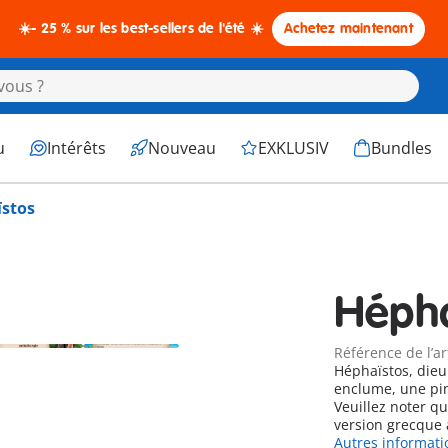
☀️- 25 % sur les best-sellers de l'été ☀️
Achetez maintenant
u
Intérêts
Nouveau
EXKLUSIV
Bundles
stos
Hépha
Référence de l’ar
Héphaïstos, dieu
enclume, une pin
Veuillez noter q
version grecque 
Autres informati