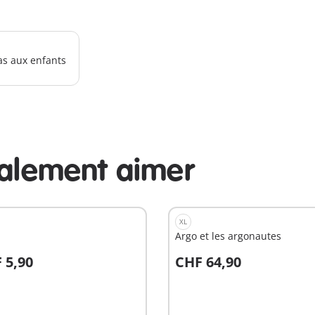
as aux enfants
galement aimer
XL
Argo et les argonautes
 5,90
CHF 64,90
u panier
Au panier