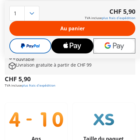
Hermés, le messager des dieux, est le dieu protecteur des
voyageurs, des voyages, des commerçants, mais également
CHF 5,90
des voleurs et des orateurs. Hermès porte une couronne
TVA incluse
plus frais d´expédition
dorée ailée, des sandales ailées ainsi que son attribut le
caducée Hermès et est accompagné de deux colombes.
Au panier
Veuillez noter que cet article est uniquement disponible en
version grecque avec des textes en grec.
Autres informations
Le délai de livraison est actuellement de 3 à 6 jours
ouvrable
Livraison gratuite à partir de CHF 99
CHF 5,90
TVA incluse
plus frais d´expédition
Ans
Taille du paquet