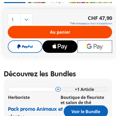
Partez en voyage au Japon ! Reconstituez une scène asiatique
avec deux personnages dans notre pavillon où une cérémonie
CHF 47,90
de thé se déroule pendant que les pandas jouent près du
TVA incluse
plus frais d´expédition
bassin à carpes koï.
Autres informations
Au panier
Livraison gratuite à partir de CHF 99
CHF 47,90
TVA incluse
plus frais d´expédition
Découvrez les Bundles
+
1
Article
Herboriste
Boutique de fleuriste
et salon de thé
Pack promo Animaux et
Voir le Bundle