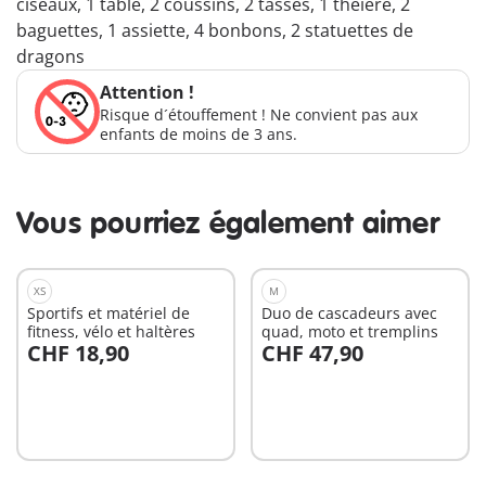
ciseaux, 1 table, 2 coussins, 2 tasses, 1 théière, 2
baguettes, 1 assiette, 4 bonbons, 2 statuettes de
dragons
Attention !
Risque d´étouffement ! Ne convient pas aux
enfants de moins de 3 ans.
Vous pourriez également aimer
XS
M
Sportifs et matériel de
Duo de cascadeurs avec
fitness, vélo et haltères
quad, moto et tremplins
CHF 18,90
CHF 47,90
Au panier
Au panier