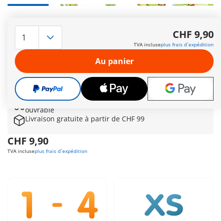
Partagez des moments d'apprentissage ludiques avec votre
enfant ! Prêt pour une aventure joyeuse avec notre adorable
CHF 9,90
escargot à bascule ? Ce compagnon coloré au design ludique
TVA incluse
plus frais d´expédition
captivera votre enfant et encouragera le jeu. Votre enfant
peut placer la figurine et la faire basculer joyeusement
Au panier
d'avant en arrière, tout en entraînant de manière ludique sa
motricité fine.
Autres informations
Le délai de livraison est actuellement de 3 à 6 jours
ouvrable
Livraison gratuite à partir de CHF 99
CHF 9,90
TVA incluse
plus frais d´expédition