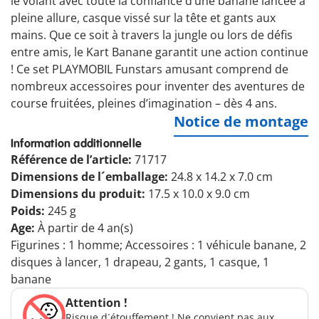
le volant avec toute la confiance d’une banane lancée à
pleine allure, casque vissé sur la tête et gants aux
mains. Que ce soit à travers la jungle ou lors de défis
entre amis, le Kart Banane garantit une action continue
! Ce set PLAYMOBIL Funstars amusant comprend de
nombreux accessoires pour inventer des aventures de
course fruitées, pleines d’imagination – dès 4 ans.
Notice de montage
Information additionnelle
Référence de l’article:
71717
Dimensions de l´emballage:
24.8 x 14.2 x 7.0 cm
Dimensions du produit:
17.5 x 10.0 x 9.0 cm
Poids:
245 g
Age:
À partir de 4 an(s)
Figurines : 1 homme; Accessoires : 1 véhicule banane, 2
disques à lancer, 1 drapeau, 2 gants, 1 casque, 1
banane
Attention !
Risque d´étouffement ! Ne convient pas aux