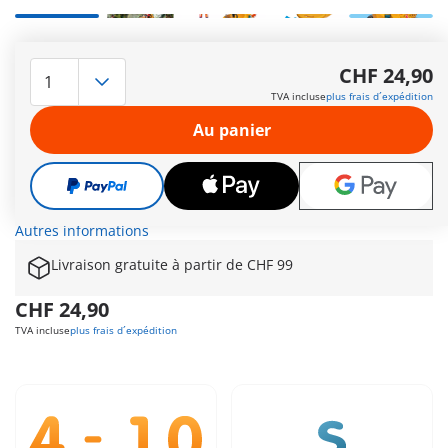
Avec le kit PLAYMOBIL Funstars « Bolide banane », le circuit se
transforme en arène de la jungle ! Le véhicule banane est
CHF 24,90
impressionnant avec son lanceur de disques, qui élimine la
TVA incluse
plus frais d´expédition
concurrence de la course avec des tirs ciblés, et sa propulsion
par le feu qui lui offre davantage de vitesse. Dans le cockpit,
Au panier
le conducteur est un singe équipé de lunettes de pilote
stylées, parfaitement protégé derrière le pare-brise robuste
de son élégant bolide banane. Pour des courses
passionnantes ou des aventures sauvages, le bolide banane
garantit un plaisir animal pour les enfants à partir de 4 ans !
Autres informations
Livraison gratuite à partir de CHF 99
CHF 24,90
TVA incluse
plus frais d´expédition