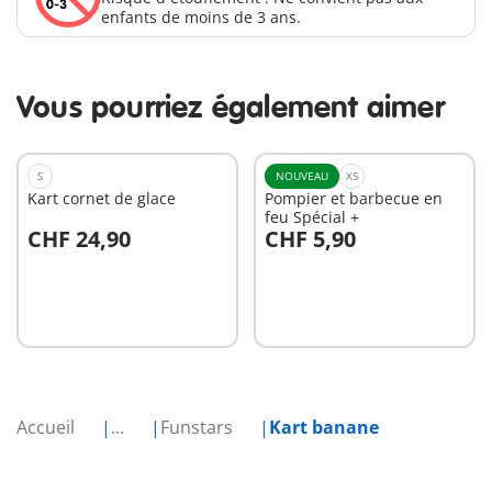
enfants de moins de 3 ans.
Vous pourriez également aimer
S
NOUVEAU
XS
Kart cornet de glace
Pompier et barbecue en
feu Spécial +
CHF 24,90
CHF 5,90
Au panier
Au panier
Accueil
...
Funstars
Kart banane