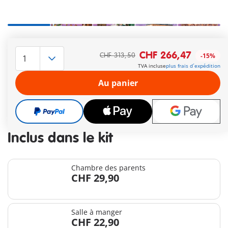
Le délai de livraison est actuellement de 3 à 6 jours
CHF 266,47
CHF 313,50
-15%
ouvrable
TVA incluse
plus frais d´expédition
Livraison gratuite à partir de CHF 99
Au panier
CHF 266,47
CHF 313,50
-15%
TVA incluse
plus frais d´expédition
Inclus dans le kit
Chambre des parents
CHF 29,90
Salle à manger
CHF 22,90