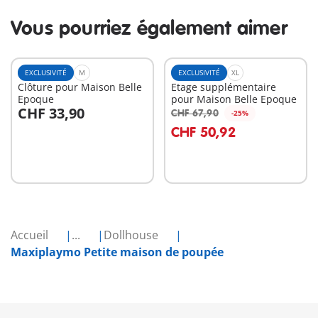
Vous pourriez également aimer
EXCLUSIVITÉ
M
EXCLUSIVITÉ
XL
Clôture pour Maison Belle
Etage supplémentaire
Epoque
pour Maison Belle Epoque
CHF 33,90
CHF 67,90
-25%
Au panier
Au panier
CHF 50,92
Accueil
...
Dollhouse
Maxiplaymo Petite maison de poupée