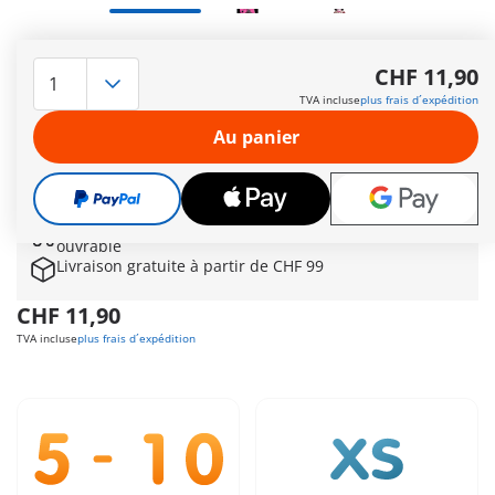
Emporte tes personnages préférés de la Monster High™
partout avec toi ! Les porte-clés PLAYMOBIL vous montrent les
CHF 11,90
filles emblématiques de la 1. génération dans le style
TVA incluse
plus frais d´expédition
classique de PLAYMOBIL. Décide-toi pour le porte-clés
Draculaura dans son look rose et noir classique, et accroche-
Au panier
le à ton sac, ton trousseau de clés ou ton sac à dos. Tu peux
ainsi présenter ton style monstrueux partout où tu veux.
Autres informations
Le délai de livraison est actuellement de 3 à 6 jours
ouvrable
Livraison gratuite à partir de CHF 99
CHF 11,90
TVA incluse
plus frais d´expédition