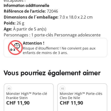
escapades !
Information additionnelle
Référence de l’article:
72046
Dimensions de l´emballage:
7.0 x 18.0 x 2.2 cm
Poids:
26 g
Age:
À partir de 5 an(s)
Personnages : 1 porte-clés Personnage adolescente
Attention !
Risque d´étouffement ! Ne convient pas aux
enfants de moins de 3 ans.
Vous pourriez également aimer
XS
XS
Monster High™ Porte-clé
Monster High™ Porte-clés
Frankie Stein
Cleo De Nile
CHF 11,90
CHF 11,90
Au panier
Au panier