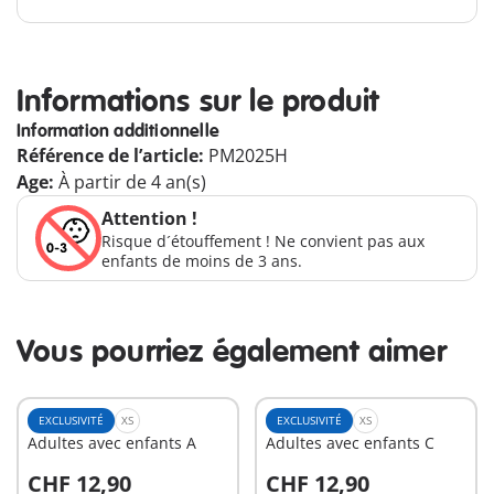
Informations sur le produit
Information additionnelle
Référence de l’article:
PM2025H
Age:
À partir de 4 an(s)
Attention !
Risque d´étouffement ! Ne convient pas aux
enfants de moins de 3 ans.
Vous pourriez également aimer
EXCLUSIVITÉ
XS
EXCLUSIVITÉ
XS
Adultes avec enfants A
Adultes avec enfants C
CHF 12,90
CHF 12,90
Au panier
Au panier