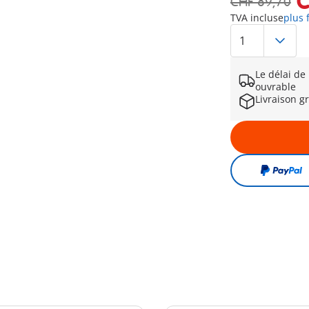
C
CHF 89,70
TVA incluse
plus 
Le délai de
ouvrable
Livraison g