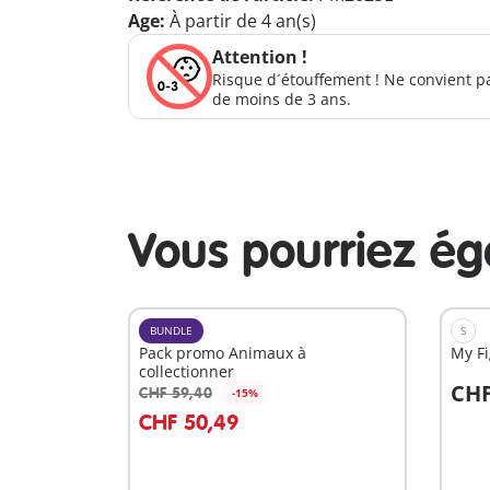
Age:
À partir de 4 an(s)
Attention !
Risque d´étouffement ! Ne convient p
de moins de 3 ans.
Vous pourriez é
BUNDLE
S
Pack promo Animaux à
My F
collectionner
CHF
CHF 59,40
-15%
Au panier
A
CHF 50,49