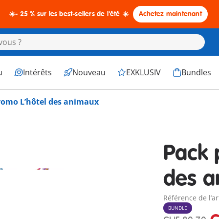
☀️- 25 % sur les best-sellers de l'été ☀️
Achetez maintenant
u
Intérêts
Nouveau
EXKLUSIV
Bundles
romo L’hôtel des animaux
Pack 
des a
Référence de l’a
BUNDLE