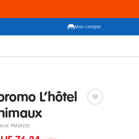
Mon compte
promo L’hôtel
nimaux
rticle: PM2025E