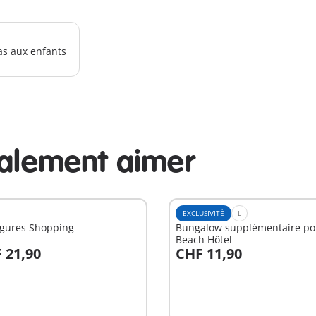
as aux enfants
galement aimer
EXCLUSIVITÉ
L
igures Shopping
Bungalow supplémentaire po
Beach Hôtel
 21,90
CHF 11,90
u panier
Au panier