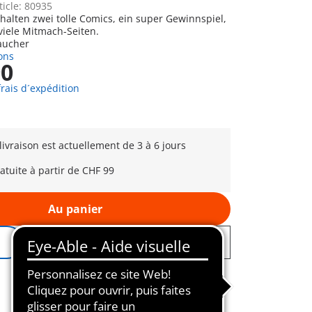
ticle: 80935
thalten zwei tolle Comics, ein super Gewinnspiel,
viele Mitmach-Seiten.
Taucher
ons
90
frais d´expédition
 livraison est actuellement de 3 à 6 jours
ratuite à partir de CHF 99
Au panier