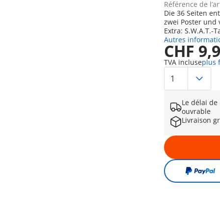
Référence de l’ar
Die 36 Seiten en
zwei Poster und 
Extra: S.W.A.T.-
Autres informati
CHF 9,
TVA incluse
plus 
Le délai de
ouvrable
Livraison g