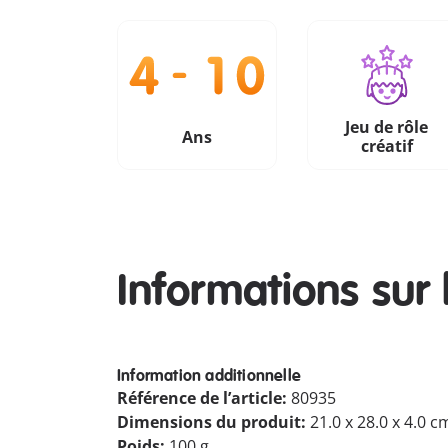
Jeu de rôle
Ans
créatif
Informations sur 
Information additionnelle
Référence de l’article:
80935
Dimensions du produit:
21.0 x 28.0 x 4.0 c
Poids:
100 g