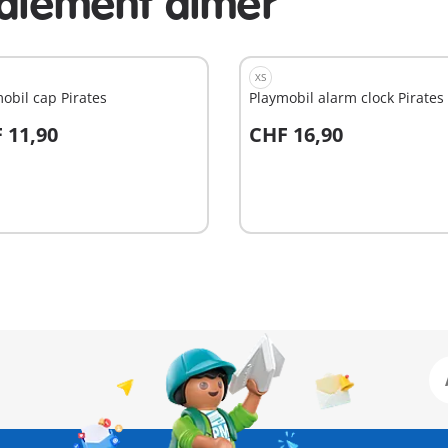
galement aimer
XS
obil cap Pirates
Playmobil alarm clock Pirates
 11,90
CHF 16,90
u panier
Au panier