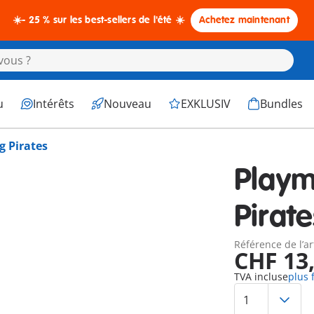
☀️- 25 % sur les best-sellers de l'été ☀️
Achetez maintenant
u
Intérêts
Nouveau
EXKLUSIV
Bundles
g Pirates
Playm
Pirate
Référence de l’ar
CHF 13
TVA incluse
plus 