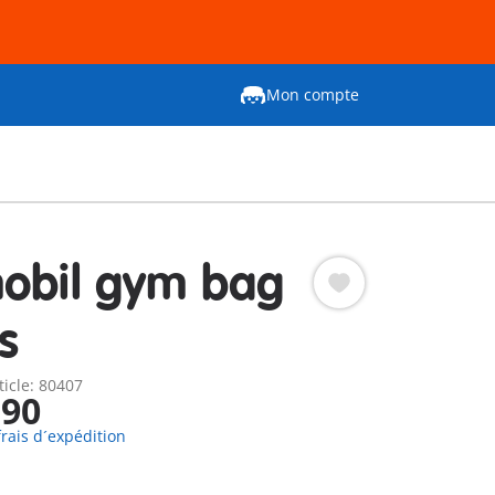
Mon compte
obil gym bag
s
ticle: 80407
,90
frais d´expédition