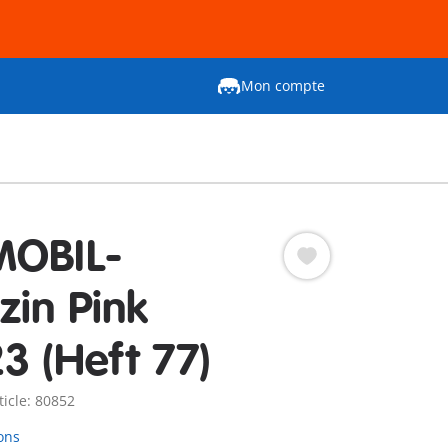
Mon compte
MOBIL-
in Pink
3 (Heft 77)
ticle: 80852
ons