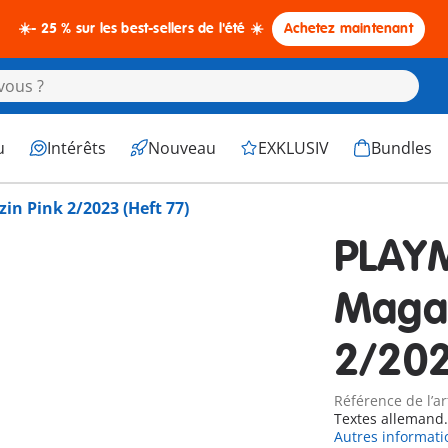
☀️- 25 % sur les best-sellers de l'été ☀️
Achetez maintenant
u
Intérêts
Nouveau
EXKLUSIV
Bundles
n Pink 2/2023 (Heft 77)
PLAY
Magaz
2/202
Référence de l’ar
Textes allemand.
Autres informati