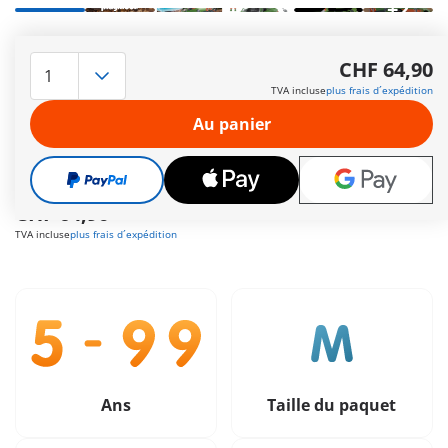
+2
Avec une garde au sol, des pare-chocs avant renforcés et un
porte-bagages sur le toit pour des virées intrépides à travers
CHF 64,90
des terrains difficiles.
TVA incluse
plus frais d´expédition
Autres informations
Au panier
Le délai de livraison est actuellement de 3 à 6 jours
ouvrable
Livraison gratuite à partir de CHF 99
CHF 64,90
TVA incluse
plus frais d´expédition
Ans
Taille du paquet