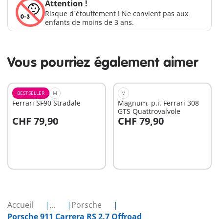
Attention !
Risque d´étouffement ! Ne convient pas aux
enfants de moins de 3 ans.
Vous pourriez également aimer
BESTSELLER
M
M
Ferrari SF90 Stradale
Magnum, p.i. Ferrari 308
GTS Quattrovalvole
CHF 79,90
CHF 79,90
Au panier
Au panier
Accueil
...
Porsche
Porsche 911 Carrera RS 2.7 Offroad