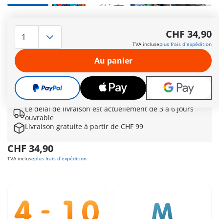
Le véhicule d’intervention SWAT fonce sur les lieux de l’action
– l’équipe spéciale est prête à l’intervention ! L’agent attrape
CHF 34,90
son bouclier, les armes sont également déployées pour
TVA incluse
plus frais d´expédition
l’effrayer – car le bandit s’enfuit à toute vitesse sur sa moto.
Avec son grappin et son butin volé, il tente d’échapper à la
Au panier
police. Mais les policiers ont un atout secret : la herse de
police ! Vont-ils réussir à l’arrêter ? Une course-poursuite
palpitante commence…
Autres informations
Le délai de livraison est actuellement de 3 à 6 jours
ouvrable
Livraison gratuite à partir de CHF 99
CHF 34,90
TVA incluse
plus frais d´expédition