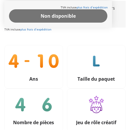
Le délai de livraison est actuellement de 3 à 6 jours
TVA incluse
plus frais d´expédition
ouvrable
Non disponible
Livraison gratuite à partir de CHF 99
TVA incluse
plus frais d´expédition
Ans
Taille du paquet
Nombre de pièces
Jeu de rôle créatif