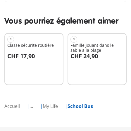
Vous pourriez également aimer
S
S
Classe sécurité routière
Famille jouant dans le
sable à la plage
CHF 17,90
CHF 24,90
Au panier
Au panier
Accueil
...
My Life
School Bus