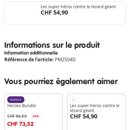
Les super-héros contre le lézard géant
CHF 54,90
Informations sur le produit
Information additionnelle
Référence de l’article:
PM2504D
Vous pourriez également aimer
BUNDLE
L
Heroes Bundle
Les super-héros contre le
lézard géant
CHF 54,90
CHF 86,50
-15%
Au panier
Au panier
CHF 73,52