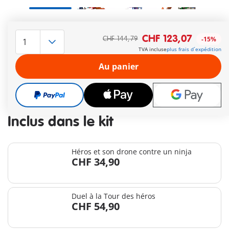
Le délai de livraison est actuellement de 3 à 6 jours
CHF 123,07
CHF 144,79
-15%
ouvrable
TVA incluse
plus frais d´expédition
Livraison gratuite à partir de CHF 99
Au panier
CHF 123,07
CHF 144,79
-15%
TVA incluse
plus frais d´expédition
Inclus dans le kit
Héros et son drone contre un ninja
CHF 34,90
Duel à la Tour des héros
CHF 54,90