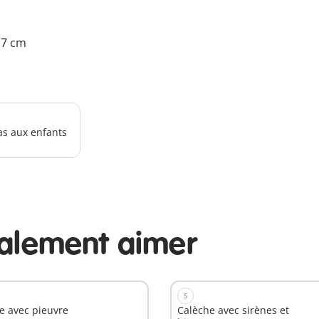
4.7 cm
as aux enfants
galement aimer
S
e avec pieuvre
Calèche avec sirènes et