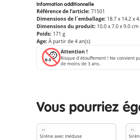
Information additionnelle
Référence de l’article:
71501
Dimensions de l´emballage:
18.7 x 14.2 x 
Dimensions du produit:
10.0 x 7.0 x 9.0 cm
Poids:
171 g
Age:
À partir de 4 an(s)
Attention !
Risque d´étouffement ! Ne convient p
de moins de 3 ans.
Vous pourriez é
XS
XS
Sirène avec méduse
Sirèn