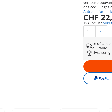
ventouse pouvant
des coquillages 
Autres informati
CHF 22
TVA incluse
plus 
Le délai de
ouvrable
Livraison g