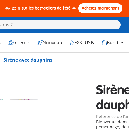
☀️- 25 % sur les best-sellers de l'été ☀️
Achetez maintenant
u
Intérêts
Nouveau
EXKLUSIV
Bundles
Sirène avec dauphins
Sirèn
dauph
Référence de l’ar
Bienvenue dans 
personnage, deu