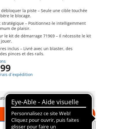
débloquer la piste – Seule une cible touchée
ibère le blocage.
stratégique – Positionnez-le intelligemment
mum de plaisir.
r le kit de démarrage 71969 – Il nécessite le kit
 jouer.
res inclus – Livré avec un blaster, des
des pinces et des rails.
ons
,99
frais d´expédition
ratuite à partir de CHF 99
Au panier