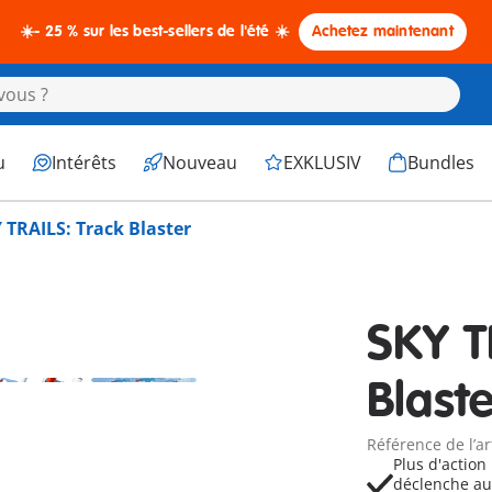
☀️- 25 % sur les best-sellers de l'été ☀️
Achetez maintenant
u
Intérêts
Nouveau
EXKLUSIV
Bundles
 TRAILS: Track Blaster
SKY T
Blaste
Référence de l’ar
Plus d'action
déclenche au