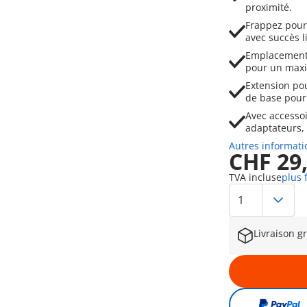
proximité.
Frappez pour 
avec succès l
Emplacement 
pour un maxi
Extension pou
de base pour
Avec accessoi
adaptateurs, 
Autres informati
CHF 29
TVA incluse
plus 
Livraison g