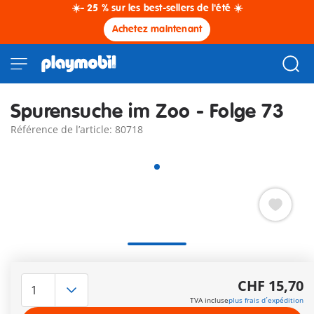
☀️- 25 % sur les best-sellers de l'été ☀️
Achetez maintenant
Spurensuche im Zoo - Folge 73
Référence de l’article: 80718
Seulement en Allemand
Autres informations
CHF 15,70
TVA incluse
plus frais d´expédition
Le délai de livraison est actuellement de 3 à 6 jours