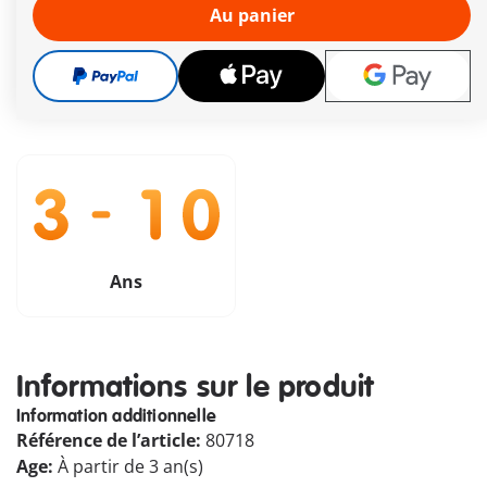
ouvrable
Au panier
Livraison gratuite à partir de CHF 99
CHF 15,70
TVA incluse
plus frais d´expédition
Ans
Informations sur le produit
Information additionnelle
Référence de l’article:
80718
Age:
À partir de 3 an(s)